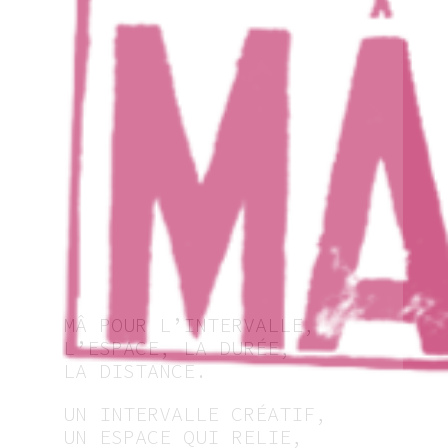
MÂ POUR L’INTERVALLE,
L’ESPACE, LA DURÉE,
LA DISTANCE.
UN INTERVALLE CRÉATIF,
UN ESPACE QUI RELIE,