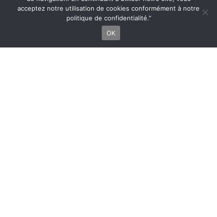
acceptez notre utilisation de cookies conformément à notre
politique de confidentialité."
OK
ORIGINES
L’Association Mâ est née, en 2007, de
l’alliance de dix danseurs et danseuses qui
se sont rencontré·e·s au cours de leurs
études au Conservatoire National
Supérieur de Musique et de Danse de
Lyon. Elle a été pensée dans un esprit de
continuité, à un moment où chacun·e était
porté vers des horizons professionnels et
géographiques divers. Le but étant de
mettre en place une structure
administrative sur laquelle s’appuyer pour
engager des projets artistiques personnels
ou communs, mais aussi de poursuivre une
réflexion partagée et un échange actif