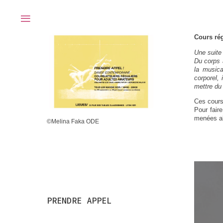
≡
Cours rég
Une suite 
Du corps à
la musica
corporel,
mettre du 
Ces cours 
Pour fair
menées al
©Melina Faka ODE
©Melina Faka ODE
PRENDRE APPEL
PRENDRE APPEL