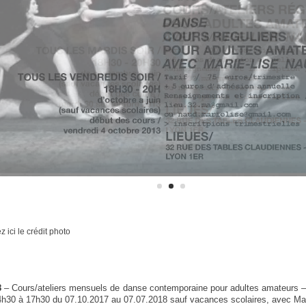
ARTISTES & PROJETS
SOUTENUS
COMPAGNIES
UALISEE
PROJETS INDÉPENDANTS
RICES
CRÉATIONS
TRANSMISSIONS
 ici le crédit photo
8
– Cours/ateliers mensuels de danse contemporaine pour adultes amateurs 
4h30 à 17h30 du 07.10.2017 au 07.07.2018 sauf vacances scolaires, avec Ma