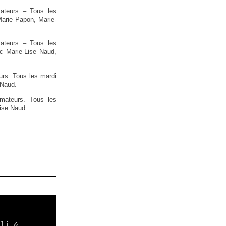
mateurs – Tous les
Marie Papon, Marie-
ateurs – Tous les
c Marie-Lise Naud,
rs. Tous les mardi
 Naud.
mateurs. Tous les
Lise Naud.
li &
Conseils
Dans