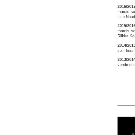
2016/20
mardis so
Lise Naud
2015/201
mardis so
Riikka Ko
2014/201
soir, hor
2013/201
vendredi 
Du cinéma
Ronde
A