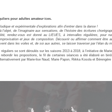
uliers pour adultes amateur·ices.
ludique et expérimentale d’explorations afin d’entrer dans la danse !
 l’objet, de l’imaginaire aux sensations, de l’histoire des écritures chorégra
lité, rendez-vous est donné au LIEUES, à intervalles régulières, pour nav
 improvisation et jeux de composition. Découvrir ou affirmer comment être a
vent dans les voiles et, de soi aux autres, se laisser traverser par l’élan du
réguliers se sont déroulés sur les saisons 2013 à 2018, à l’initiative de Mari
e rebondir les propositions, le fil de certaines séances a été élaboré en bin
ternativement par Marie-lise Naud, Marie Papon, Riikka Kosola et Bérengère 