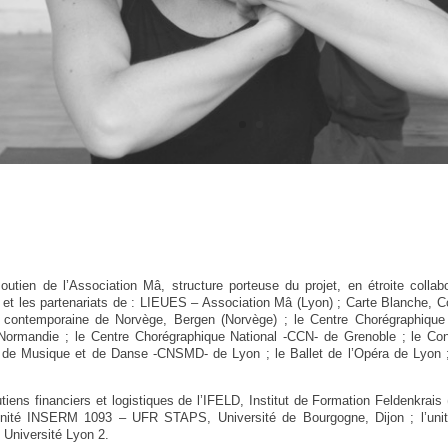
outien de l’Association Mâ, structure porteuse du projet, en étroite colla
, et les partenariats de : LIEUES – Association Mâ (Lyon) ; Carte Blanche, 
contemporaine de Norvège, Bergen (Norvège) ; le Centre Chorégraphique
ormandie ; le Centre Chorégraphique National -CCN- de Grenoble ; le Cons
 de Musique et de Danse -CNSMD- de Lyon ; le Ballet de l’Opéra de Lyon ;
tiens financiers et logistiques de l’IFELD, Institut de Formation Feldenkrais
l’unité INSERM 1093 – UFR STAPS, Université de Bourgogne, Dijon ; l’u
 Université Lyon 2.