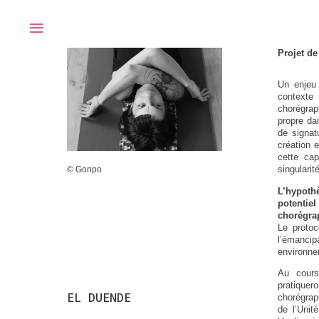
≡
Projet de
Un enjeu 
contexte 
chorégrap
propre da
de signatu
création 
cette cap
singularité
© Gonpo
© Gonpo
L’hypoth
potentiel
chorégra
Le protoc
l’émancipa
environne
Au cours
pratique
EL DUENDE
EL DUENDE
chorégrap
de l’Unit