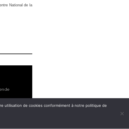
ntre National de la
Umwandlu
O
ende
ng
Univ
nu
tre utilisation de cookies conformément à notre politique de