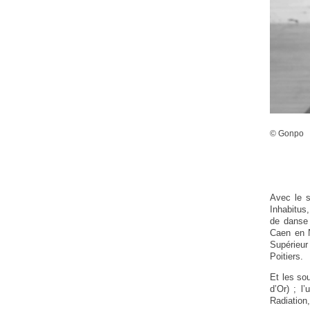
© Gonpo
Avec le s
Inhabitus
de danse 
Caen en N
Supérieur
Poitiers.
Et les sou
d’Or) ; 
Radiation,