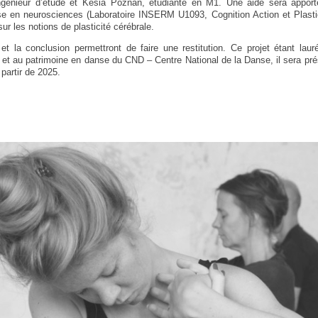
ingénieur d’étude et Késia Poznan, étudiante en M1. Une aide sera apport
e en neurosciences (Laboratoire INSERM U1093, Cognition Action et Plastic
sur les notions de plasticité cérébrale.
 et la conclusion permettront de faire une restitution. Ce projet étant laur
 et au patrimoine en danse du CND – Centre National de la Danse, il sera pré
partir de 2025.
ARTISTES & PROJETS
SOUTENUS
COMPAGNIES
TUALISEE
PROJETS INDÉPENDANTS
·RICES
CRÉATIONS
TRANSMISSIONS