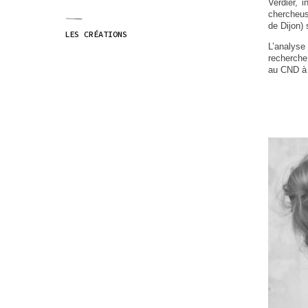
Verdier, 
chercheus
de Dijon) 
LES CRÉATIONS
LES CRÉATIONS
L’analyse
recherche
au CND à 
L'ASSOCIATION
ORIGINES
ADMINISTRATION MU
MEMBRES FONDATEUR