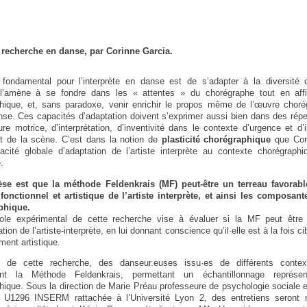
 recherche en danse, par Corinne Garcia.
fondamental pour l’interprète en danse est de s’adapter à la diversité 
l’amène à se fondre dans les « attentes » du chorégraphe tout en affi
hique, et, sans paradoxe, venir enrichir le propos même de l’œuvre choré
nse. Ces capacités d’adaptation doivent s’exprimer aussi bien dans des rép
re motrice, d’interprétation, d’inventivité dans le contexte d’urgence et d’i
et de la scène. C’est dans la notion de
plasticité chorégraphique
que Cori
acité globale d’adaptation de l’artiste interprète au contexte chorégraph
.
èse est que la méthode Feldenkrais (MF) peut-être un terreau favorabl
 fonctionnel et artistique de l’artiste interprète, et ainsi les composant
phique.
ole expérimental de cette recherche vise à évaluer si la MF peut être 
tion de l’artiste-interprète, en lui donnant conscience qu’il·elle est à la fois c
ment artistique.
 de cette recherche, des danseur.euses issu·es de différents contex
ront la Méthode Feldenkrais, permettant un échantillonnage représe
hique. Sous la direction de Marie Préau professeure de psychologie sociale et
é U1296 INSERM rattachée à l’Université Lyon 2, des entretiens seron