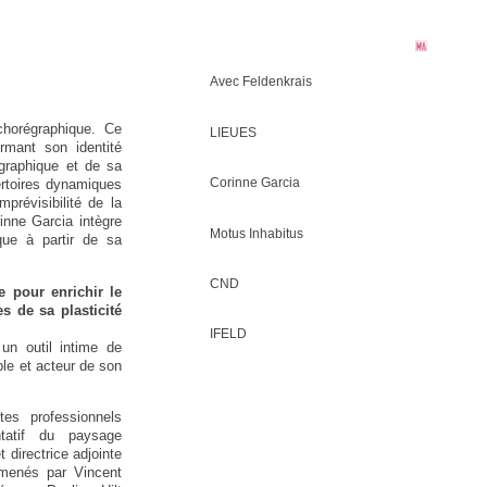
Avec Feldenkrais
chorégraphique. Ce
LIEUES
rmant son identité
graphique et de sa
Corinne Garcia
ertoires dynamiques
mprévisibilité de la
nne Garcia intègre
Motus Inhabitus
ique à partir de sa
CND
e pour enrichir le
es de sa plasticité
IFELD
un outil intime de
ible et acteur de son
tes professionnels
ntatif du paysage
 directrice adjointe
t menés par Vincent