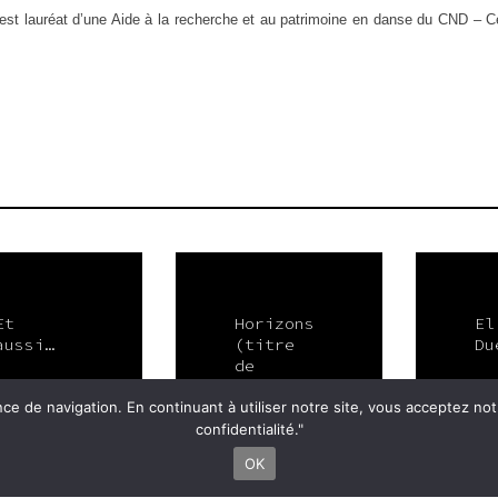
 est lauréat d’une Aide à la recherche et au patrimoine en danse du CND – Ce
Et
Horizons
El
aussi…
(titre
Du
de
travail)
nce de navigation. En continuant à utiliser notre site, vous acceptez no
confidentialité."
OK