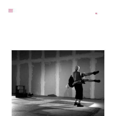
≡
L'ASSOCIATION
ORIGINES
ADMINISTRATION
MUTUALISEE
MEMBRES FONDATEUR·RICES
ARTISTES
& PROJETS SOUTENUS