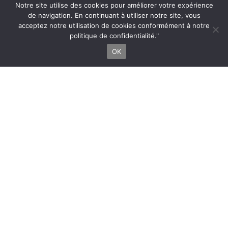
Notre site utilise des cookies pour améliorer votre expérience
de navigation. En continuant à utiliser notre site, vous
acceptez notre utilisation de cookies conformément à notre
politique de confidentialité."
OK
Horizon
s
(titre
de